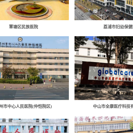
覃塘区民族医院
荔浦市妇幼保健
州市中心人民医院(仲恺院区)
中山市全康医疗科技