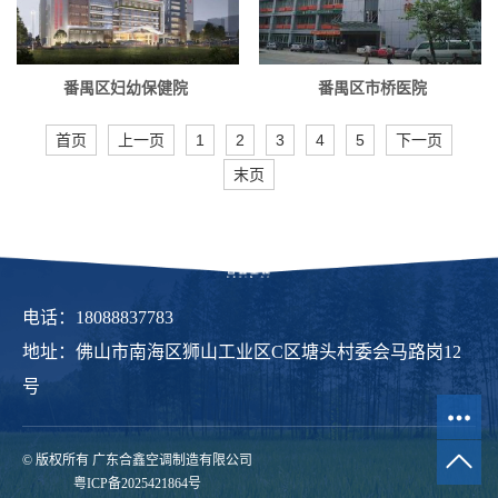
番禺区妇幼保健院
番禺区市桥医院
首页
上一页
1
2
3
4
5
下一页
末页
电话：18088837783
地址：佛山市南海区狮山工业区C区塘头村委会马路岗12
号
© 版权所有 广东合鑫空调制造有限公司
粤ICP备2025421864号